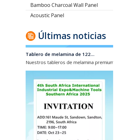
Bamboo Charcoal Wall Panel
Acoustic Panel
Últimas noticias
Tablero de melamina de 1220*2440 mm/2100*2800/1830*2745 mm/2140*2440 mm/1830*2440 mm para el mercado de América Central y del Sur
Nuestros tableros de melamina premium, disponible