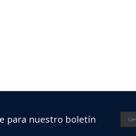
 cualquier color siempre que pueda enviarnos su alto
e para nuestro boletín
Corr