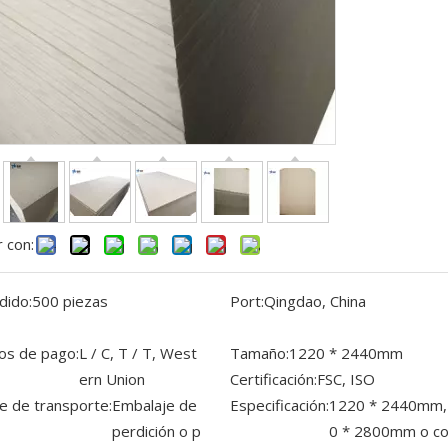
 con:
dido:
500 piezas
Port:
Qingdao, China
os de pago:
L / C, T / T, West
Tamaño:
1220 * 2440mm
ern Union
Certificación:
FSC, ISO
e de transporte:
Embalaje de
Especificación:
1220 * 2440mm,
perdición o p
0 * 2800mm o c