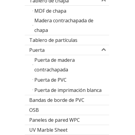
Tablero de chapa
MDF de chapa
Madera contrachapada de
chapa
Tablero de partículas
Puerta
Puerta de madera
contrachapada
Diseño de la puerta de la melamina del diseño del álamo
Puerta de PVC
M
Puerta de imprimación blanca
Bandas de borde de PVC
OSB
Paneles de pared WPC
UV Marble Sheet