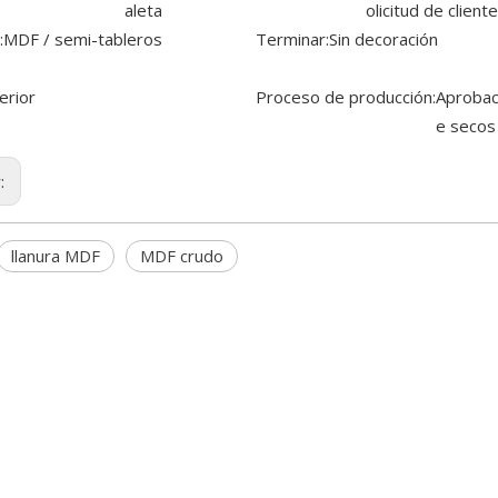
aleta
olicitud de cliente
:
MDF / semi-tableros
Terminar:
Sin decoración
erior
Proceso de producción:
Aprobac
e secos
r:
llanura MDF
MDF crudo