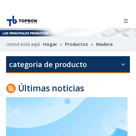
Usted está aquí:
Hogar
»
Productos
»
Madera
Diseño de la puerta de la melamina del diseño del álamo
contrachapada
»
Madera contrachapada de álamo EV
M
categoria de producto
Últimas noticias