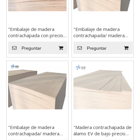
"Embalaje de madera
"Embalaje de madera
contrachapada con precio
contrachapada/ madera
bajo"
contrachapada con precio
barato"
Preguntar
Preguntar
Transforme su espacio con la belleza atemporal de los paneles de pared WPC
Los paneles de pared WPC ofrecen una gama de beneficios que 
"Embalaje de madera
"Madera contrachapada de
contrachapada/ madera
álamo EV de bajo precio
contrachapada con precio
para muebles"