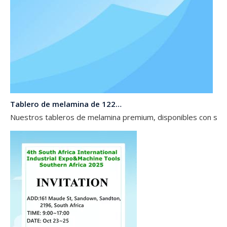
Tablero de melamina de 1220*2440 mm/2100*2800/1830*2745 mm/2140*2440 mm/1830*2440 mm para el mercado de América Central y del Sur
Nuestros tableros de melamina premium, disponibles con su