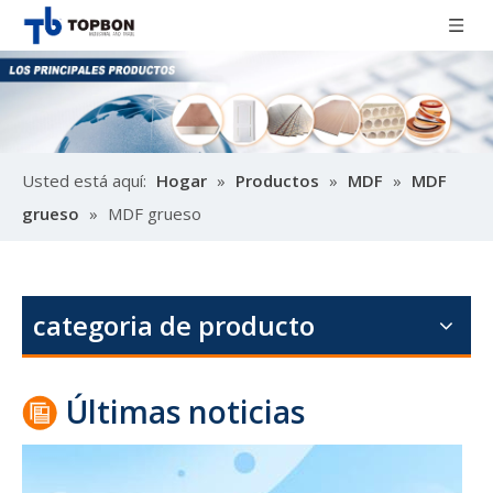
Usted está aquí:
Hogar
»
Productos
»
MDF
»
MDF
grueso
»
MDF grueso
Diseño de la puerta de la melamina del diseño del álamo
M
categoria de producto
Últimas noticias