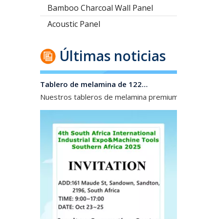
Bamboo Charcoal Wall Panel
Acoustic Panel
Últimas noticias
Tablero de melamina de 1220*2440 mm/2100*2800/1830*2745 mm/2140*2440 mm/1830*2440 mm para el mercado de América Central y del Sur
Nuestros tableros de melamina premium, disponible