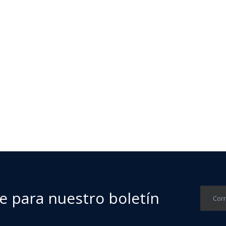
 cualquier color siempre que pueda enviarnos su alto
e para nuestro boletín
Corr