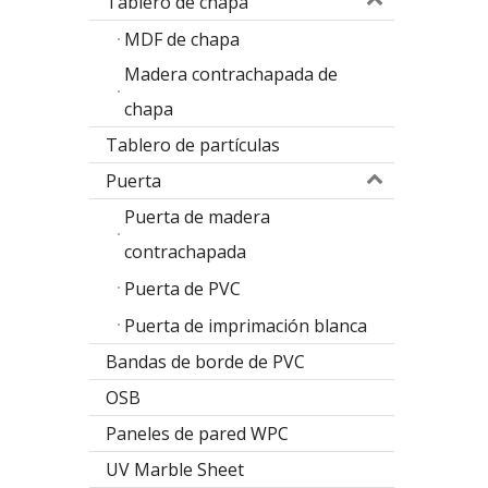
Tablero de chapa
MDF de chapa
Madera contrachapada de
chapa
Tablero de partículas
Puerta
Puerta de madera
contrachapada
Diseño de la puerta de la melamina del diseño del álamo
Puerta de PVC
M
Puerta de imprimación blanca
Bandas de borde de PVC
OSB
Paneles de pared WPC
UV Marble Sheet