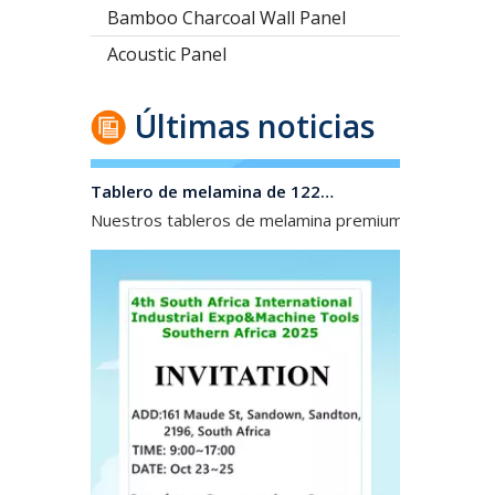
Bamboo Charcoal Wall Panel
Acoustic Panel
Últimas noticias
Tablero de melamina de 1220*2440 mm/2100*2800/1830*2745 mm/2140*2440 mm/1830*2440 mm para el mercado de América Central y del Sur
Nuestros tableros de melamina premium, disponible