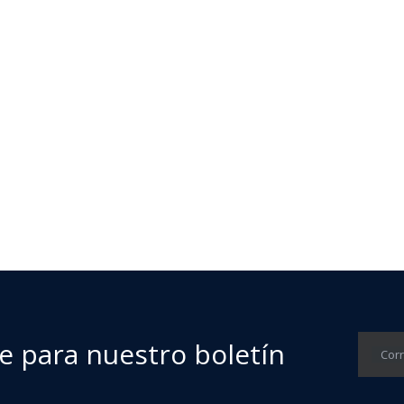
 cualquier color siempre que pueda enviarnos su alto
e para nuestro boletín
Corr