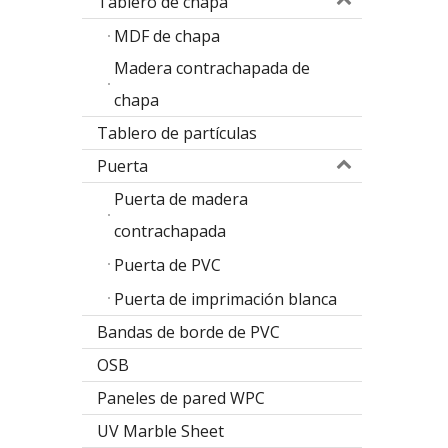
Tablero de chapa
MDF de chapa
Madera contrachapada de
chapa
Tablero de partículas
Puerta
Puerta de madera
contrachapada
Diseño de la puerta de la melamina del diseño del álamo
Puerta de PVC
M
Puerta de imprimación blanca
Bandas de borde de PVC
OSB
Paneles de pared WPC
UV Marble Sheet