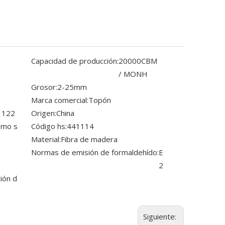
Capacidad de producción:
20000CBM
/ MONH
Grosor:
2-25mm
Marca comercial:
Topón
 122
Origen:
China
omo s
Código hs:
441114
Material:
Fibra de madera
Normas de emisión de formaldehído:
E
2
ión d
Siguiente: