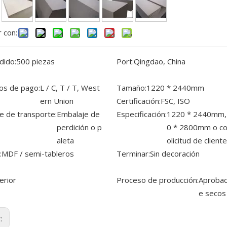
 con:
dido:
500 piezas
Port:
Qingdao, China
os de pago:
L / C, T / T, West
Tamaño:
1220 * 2440mm
ern Union
Certificación:
FSC, ISO
e de transporte:
Embalaje de
Especificación:
1220 * 2440mm,
perdición o p
0 * 2800mm o c
aleta
olicitud de cliente
:
MDF / semi-tableros
Terminar:
Sin decoración
erior
Proceso de producción:
Aprobac
e secos
r: